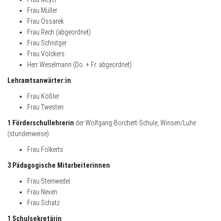
Frau Müller
Frau Ossarek
Frau Rech (abgeordnet)
Frau Schnitger
Frau Völckers
Herr Weselmann (Do. + Fr. abgeordnet)
Lehramtsanwärter:in
:
Frau Kößler
Frau Twesten
1 Förderschullehrerin
der Wolfgang-Borchert-Schule, Winsen/Luhe
(stundenweise):
Frau Folkerts
3 Pädagogische Mitarbeiterinnen
Frau Steinwedel
Frau Neven
Frau Schatz
1 Schulsekretärin