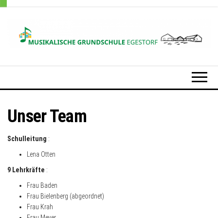
Zum
Inhalt
springen
Grundschule
Egestorf
Unser Team
Schulleitung
:
Lena Otten
9 Lehrkräfte
:
Frau Baden
Frau Bielenberg (abgeordnet)
Frau Krah
Frau Meyer